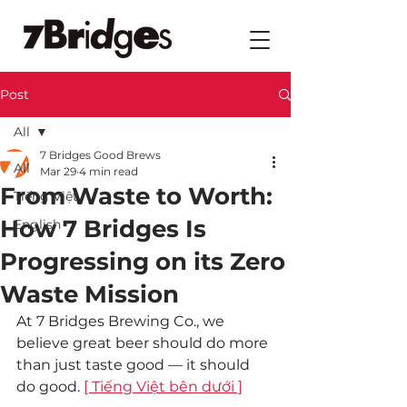
Post
All
7 Bridges Good Brews
All
Mar 29
4 min read
From Waste to Worth:
Tiếng Việt
How 7 Bridges Is
English
Progressing on its Zero
Waste Mission
At 7 Bridges Brewing Co., we 
believe great beer should do more 
than just taste good — it should 
do good. 
[ Tiếng Việt bên dưới ]