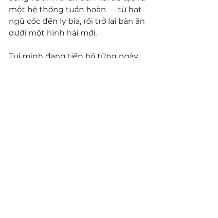
một hệ thống tuần hoàn — từ hạt 
ngũ cốc đến ly bia, rồi trở lại bàn ăn 
dưới một hình hài mới.
Tụi mình đang tiến bộ từng ngày, 
dù vẫn còn những thử thách phía 
trước. Một số vật liệu vẫn còn khó 
tái chế hoàn toàn như bao bì dính 
thực phẩm hay chất thải hữu cơ 
tại nhà hàng, nhưng tụi mình 
không dừng lại.
Kế hoạch cho năm 2026 là 