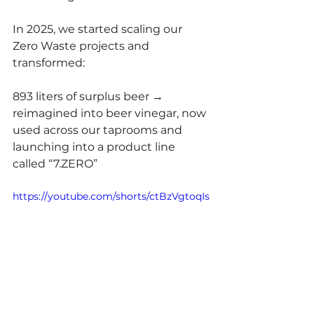
In 2025, we started scaling our 
Zero Waste projects and 
transformed:
893 liters of surplus beer → 
reimagined into beer vinegar, now 
used across our taprooms and 
launching into a product line 
called “
7.ZERO
”
https://youtube.com/shorts/ctBzVgtoqIs