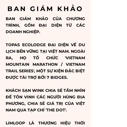
BAN GIÁM KHẢO
BAN GIÁM KHẢO CỦA CHƯƠNG
TRÌNH, GỒM ĐẠI DIỆN TỪ CÁC
DOANH NGHIỆP.
TOPAS ECOLODGE ĐẠI DIỆN VỀ DU
LỊCH BỀN VỮNG TẠI VIỆT NAM. NGOÀI
RA, HỌ TỔ CHỨC 'VIETNAM
MOUNTAIN MARATHON / VIETNAM
TRAIL SERIES', MỘT SỰ KIỆN ĐẶC BIỆT
ĐƯỢC TÀI TRỢ BỞI 7 BIDGES. ​
KHÁCH SẠN WINK CHIA SẺ TẦM NHÌN
ĐỂ TÔN VINH CÁC NGƯỜI HÙNG ĐỊA
PHƯƠNG, CHIA SẺ GIÁ TRỊ CỦA VIỆT
NAM QUA TẠP CHÍ 'THE DOT'. ​
LIMLOOP LÀ THƯƠNG HIỆU THỜI