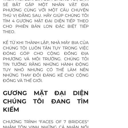
SẼ BẮT GẶP MỘT NHÂN VẬT ĐỊA
PHƯƠNG CÙNG VỚI MỘT CÂU CHUYỆN
THÚ VỊ ĐẰNG SAU. HÃY GIÚP CHÚNG TÔI
TÌM 4 GƯƠNG MẶT ĐẠI DIỆN TIẾP THEO
CHO PHIÊN BẢN LON ĐẶC BIỆT TIẾP
THEO.
KỂ TỪ KHI THÀNH LẬP, NHÀ MÁY BIA CỦA
CHÚNG TÔI LUÔN TẬN TỤY TRONG VIỆC
ĐÓNG GÓP CHO CỘNG ĐỒNG ĐỊA
PHƯƠNG VÀ MÔI TRƯỜNG. CHÚNG TÔI
TIN TƯỞNG RẰNG NHỮNG HÀNH ĐỘNG
TUY NHỎ NHƯNG CÓ THỂ LÀM NÊN
NHỮNG THAY ĐỔI ĐÁNG KỂ CHO CỘNG
ĐỒNG VÀ THẾ GIỚI.
GƯƠNG MẶT ĐẠI DIỆN
CHÚNG TÔI ĐANG TÌM
KIẾM
CHƯƠNG TRÌNH "FACES OF 7 BRIDGES"
NHẰM TÔN VINH NHỮNG CÁ NHÂN NỔI