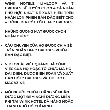
WINK HOTELS, LIMLOOP VÀ 7
BRIDGES SẼ TUYỂN CHỌN 4 CÁ NHÂN
PHÙ HỢP NHẤT ĐỂ XUẤT HIỆN TRÊN
NHÃN LON PHIÊN BẢN ĐẶC BIỆT CHO
4 DÒNG BIA CỐT LÕI CỦA 7 BRIDGES.
NHỮNG GƯƠNG MẶT ĐƯỢC CHỌN
NHẬN ĐƯỢC:
CÂU CHUYỆN CỦA HỌ ĐƯỢC CHIA SẺ
TRÊN NHÃN BIA 7 BRIDGES PHIÊN
BẢN ĐẶC BIỆT.
VIDEO/BÀI VIẾT QUẢNG BÁ CÔNG
VIỆC CỦA HỌ HOẶC TỔ CHỨC MÀ HỌ
ĐẠI DIỆN. ĐƯỢC BIÊN SOẠN VÀ XUẤT
BẢN BỞI 7 BRIDGES VÀ THE DOT
MAGAZINE.
MỖI NGƯỜI CHIẾN THẮNG SẼ NHẬN
ĐƯỢC MỘT ĐÊM NGHỈ DƯỠNG MIỄN
PHÍ TẠI WINK HOTEL ĐÀ NẴNG HOẶC
THÀNH PHỐ HỒ CHÍ MINH.