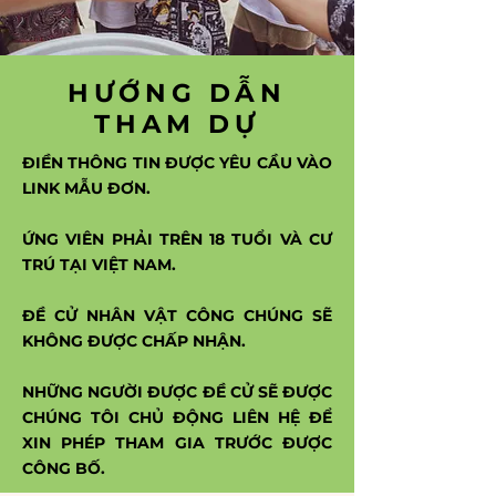
HƯỚNG DẪN
THAM DỰ
ĐIỀN THÔNG TIN ĐƯỢC YÊU CẦU VÀO
LINK MẪU ĐƠN.
ỨNG VIÊN PHẢI TRÊN 18 TUỔI VÀ CƯ
TRÚ TẠI VIỆT NAM.
ĐỀ CỬ NHÂN VẬT CÔNG CHÚNG SẼ
KHÔNG ĐƯỢC CHẤP NHẬN.
NHỮNG NGƯỜI ĐƯỢC ĐỀ CỬ SẼ ĐƯỢC
CHÚNG TÔI CHỦ ĐỘNG LIÊN HỆ ĐỂ
XIN PHÉP THAM GIA TRƯỚC ĐƯỢC
CÔNG BỐ.