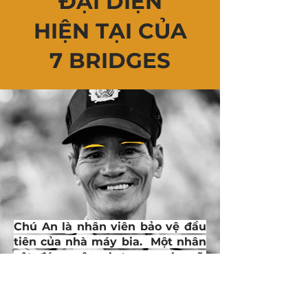
ĐẠI DIỆN
HIỆN TẠI CỦA
7 BRIDGES
Chú An là nhân viên bảo vệ đầu
tiên của nhà máy bia. Một nhân
vật đáng yêu nhưng mạnh mẽ,
đáng tin cậy và rắn rỏi, giống
như Imperial IPA.