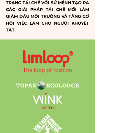
TRANG TÁI CHẾ VỚI SỨ MỆNH TẠO RA
CÁC GIẢI PHÁP TÁI CHẾ MỚI LÀM
GIẢM DẤU MÔI TRƯỜNG VÀ TĂNG CƠ
HỘI VIỆC LÀM CHO NGƯỜI KHUYẾT
TẬT.