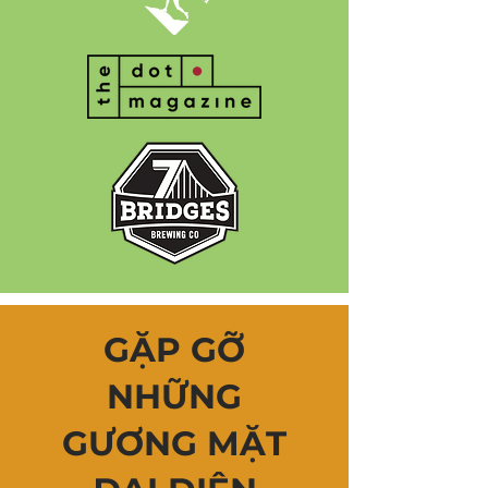
GẶP GỠ
NHỮNG
GƯƠNG MẶT