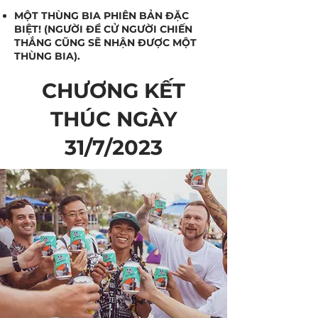
MỘT THÙNG BIA PHIÊN BẢN ĐẶC
BIỆT! (NGƯỜI ĐỀ CỬ NGƯỜI CHIẾN
THẮNG CŨNG SẼ NHẬN ĐƯỢC MỘT
THÙNG BIA).
CHƯƠNG KẾT
THÚC NGÀY
31/7/2023