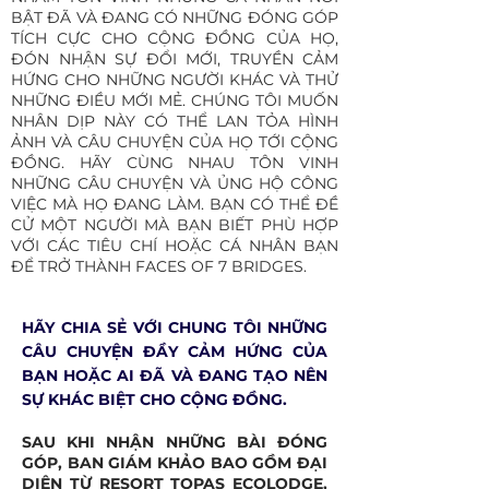
BẬT ĐÃ VÀ ĐANG CÓ NHỮNG ĐÓNG GÓP
TÍCH CỰC CHO CỘNG ĐỒNG CỦA HỌ,
ĐÓN NHẬN SỰ ĐỔI MỚI, TRUYỀN CẢM
HỨNG CHO NHỮNG NGƯỜI KHÁC VÀ THỬ
NHỮNG ĐIỀU MỚI MẺ. CHÚNG TÔI MUỐN
NHÂN DỊP NÀY CÓ THỂ LAN TỎA HÌNH
ẢNH VÀ CÂU CHUYỆN CỦA HỌ TỚI CỘNG
ĐỒNG. HÃY CÙNG NHAU TÔN VINH
NHỮNG CÂU CHUYỆN VÀ ỦNG HỘ CÔNG
VIỆC MÀ HỌ ĐANG LÀM. BẠN CÓ THỂ ĐỀ
CỬ MỘT NGƯỜI MÀ BẠN BIẾT PHÙ HỢP
VỚI CÁC TIÊU CHÍ HOẶC CÁ NHÂN BẠN
ĐỂ TRỞ THÀNH FACES OF 7 BRIDGES.
HÃY CHIA SẺ VỚI CHUNG TÔI NHỮNG
CÂU CHUYỆN ĐẦY CẢM HỨNG CỦA
BẠN HOẶC AI ĐÃ VÀ ĐANG TẠO NÊN
SỰ KHÁC BIỆT CHO CỘNG ĐỒNG.
SAU KHI NHẬN NHỮNG BÀI ĐÓNG
GÓP, BAN GIÁM KHẢO BAO GỒM ĐẠI
DIỆN TỪ RESORT TOPAS ECOLODGE,